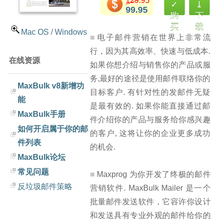
129.95
✓
⤓
99.95
购
下
买
载
Mac OS
/
Windows
电子邮件营销在世界上非常流
行，因为其高效率、快速与低成本.
在线资源
如果你想介绍与销售你的产品或服
务,最好的途径是使用邮件联络你的
MaxBulk v8新增功
目标客户. 有针对性的发邮件无疑
能
是最有效的. 如果你能直接通过邮
MaxBulk手册
件介绍你的产品与服务给你感兴趣
如何开启属于你的邮
的客户, 这将让你的企业更多成功
件列表
的机会.
MaxBulk论坛
常见问题
Maxprog 为你开发了终极的邮件
反垃圾邮件策略
营销软件. MaxBulk Mailer 是一个
批量邮件发送软件，它容许你设计
和发送具有专业外观的邮件给你的