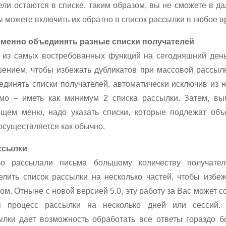
ели остаются в списке, таким образом, вы не сможете в д
ы можете включить их обратно в список рассылки в любое в
менно объединять разные списки получателей
 из самых востребованных функций на сегодняшний день,
нием, чтобы избежать дубликатов при массовой рассылк
единять списки получателей, автоматически исключив из н
мо – иметь как минимум 2 списка рассылки. Затем, выб
ющем меню, надо указать списки, которые подлежат объ
осуществляется как обычно.
ссылки
о рассылали письма большому количеству получателе
лить список рассылки на несколько частей, чтобы избе
м. Отныне с новой версией 5.0, эту работу за Вас может
ая процесс рассылки на несколько дней или сессий.
лки дает возможность обработать все ответы гораздо б