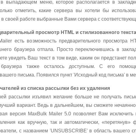
в выпадающем меню, которое располагается в закладк
олько отметить, какие сервера вы хотели бы использов
т в своей работе выбранные Вами сервера с соответствующ
варительный просмотр HTML и стилизованного текст
Mailer есть возможность предварительного просмотра H
шнего браузера отпала. Просто переключившись в закла
те увидеть Ваш текст в том виде, каким он предстанет п
браузера также осталось доступным. С его помощ
вашего письма. Появился пункт 'Исходный код письма' в м
ателей из списка рассылки без их удаления
ей рассылки изъявил желание больше не получать письм
лучший вариант. Ведь в дальнейшем, вы сможете нечаянно
вая версия MaxBulk Mailer 5.0 позволяет Вам исключить 
аления как вручную, так и автоматически, «перетянув» 
ватели, с названием 'UNSUBSCRIBE' в область вашего с