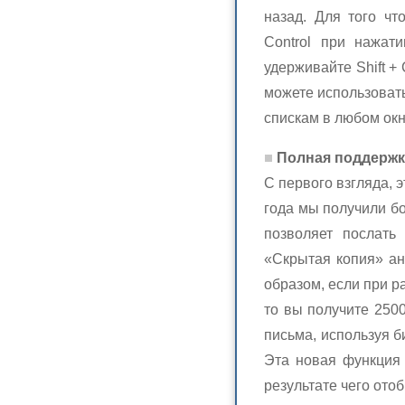
назад. Для того ч
Control при нажат
удерживайте Shift +
можете использовать
спискам в любом окн
Полная поддержка
С первого взгляда, 
года мы получили б
позволяет послать
«Скрытая копия» ан
образом, если при р
то вы получите 250
письма, используя б
Эта новая функция 
результате чего ото