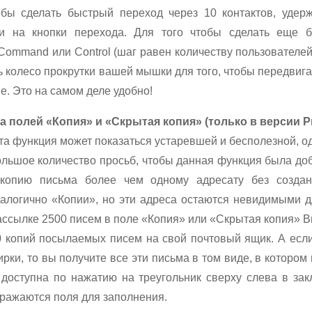
тобы сделать быстрый переход через 10 контактов, уде
ии на кнопки перехода. Для того чтобы сделать еще б
 Command или Control (шаг равен количеству пользователей 
 колесо прокрутки вашей мышки для того, чтобы передвига
е. Это на самом деле удобно!
 полей «Копия» и «Скрытая копия» (только в версии P
эта функция может показаться устаревшей и бесполезной, о
ольшое количество просьб, чтобы данная функция была до
 копию письма более чем одному адресату без создан
алогично «Копии», но эти адреса остаются невидимыми д
ассылке 2500 писем в поле «Копия» или «Скрытая копия» В
0 копий посылаемых писем на свой почтовый ящик. А есл
ирки, то вы получите все эти письма в том виде, в котором 
доступна по нажатию на треугольник сверху слева в зак
бражаются поля для заполнения.