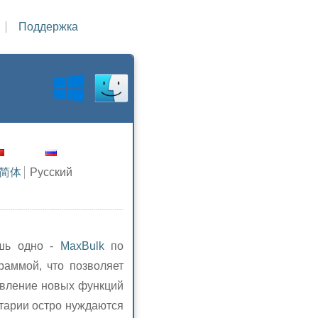
Поддержка
简体
Русский
ишь одно -
MaxBulk
по
раммой, что позволяет
авление новых функций
нтарии остро нуждаются