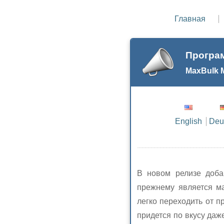
Главная
Програ
MaxBulk M
English
Deu
В новом релизе доб
прежнему является ма
легко переходить от 
придется по вкусу даж