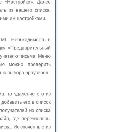
е «Настройки». Далее
ать из вашего списка.
ими им настройками.
а
TML. Необходимость в
дку «Предварительный
олучателю письма. Меню
ью можно проверить
еню выбора браузеров.
а, то удаление его из
 добавить его в список
получателей из списка
файл, где перечислены
писка. Исключенные из