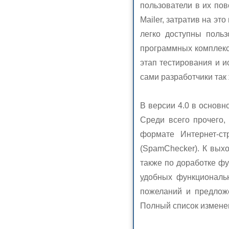
пользователи в их пов
Mailer, затратив на эт
легко доступны поль
программных комплекс
этап тестирования и и
сами разработчики так
В версии 4.0 в основ
Среди всего прочего,
формате Интернет-ст
(SpamChecker). К вых
также по доработке фу
удобных функциональн
пожеланий и предложе
Полный список измене