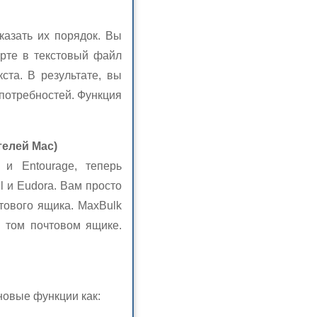
казать их порядок. Вы
орте в текстовый файл
кста. В результате, вы
потребностей. Функция
телей Mac)
 и Entourage, теперь
l и Eudora. Вам просто
тового ящика. MaxBulk
в том почтовом ящике.
новые функции как: