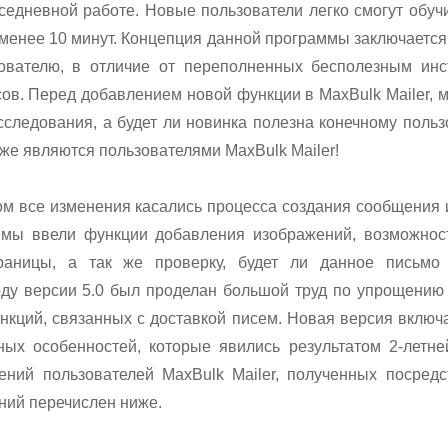
седневной работе. Новые пользователи легко смогут обуч
о менее 10 минут. Концепция данной программы заключается
зователю, в отличие от переполненных бесполезным инс
ов. Перед добавлением новой функции в MaxBulk Mailer, м
сследования, а будет ли новинка полезна конечному польз
 же являются пользователями MaxBulk Mailer!
ном все изменения касались процесса создания сообщения 
 мы ввели функции добавления изображений, возможнос
раницы, а так же проверку, будет ли данное письмо
оду версии 5.0 был проделан большой труд по упрощению 
нкций, связанных с доставкой писем. Новая версия включ
ых особенностей, которые явились результатом 2-летн
ний пользователей MaxBulk Mailer, полученных посред
ний перечислен ниже.