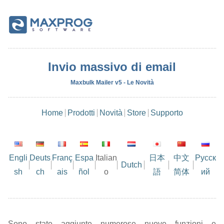
Invio massivo di email
Maxbulk Mailer v5 - Le Novità
Home
Prodotti
Novità
Store
Supporto
Engli
Deuts
Franç
Espa
Italian
日本
中文
Русск
Dutch
sh
ch
ais
ñol
o
語
简体
ий
Sono state aggiunte numerose nuove funzioni e