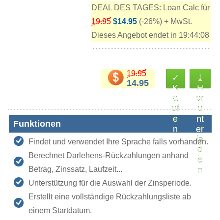
DEAL DES TAGES: Loan Calc für
19.95
$14.95
(-26%) + MwSt.
Dieses Angebot endet in
19:44:08
19.95
✓
⤓
14.95
K
H
a
er
uf
u
e
nt
Funktionen
n
er
la
Findet und verwendet Ihre Sprache falls vorhanden.
d
Berechnet Darlehens-Rückzahlungen anhand
e
Betrag, Zinssatz, Laufzeit...
n
Unterstützung für die Auswahl der Zinsperiode.
Erstellt eine vollständige Rückzahlungsliste ab
einem Startdatum.