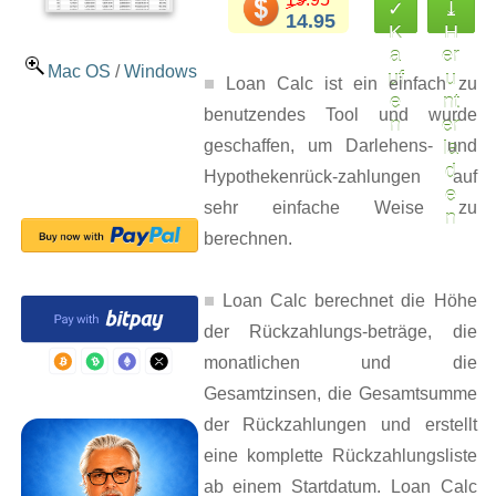
✓
⤓
14.95
K
H
a
er
Mac OS
/
Windows
uf
u
Loan Calc ist ein einfach zu
e
nt
benutzendes Tool und wurde
n
er
geschaffen, um Darlehens- und
la
d
Hypothekenrück-zahlungen auf
e
sehr einfache Weise zu
n
berechnen.
Loan Calc berechnet die Höhe
der Rückzahlungs-beträge, die
monatlichen und die
Gesamtzinsen, die Gesamtsumme
der Rückzahlungen und erstellt
eine komplette Rückzahlungsliste
ab einem Startdatum. Loan Calc