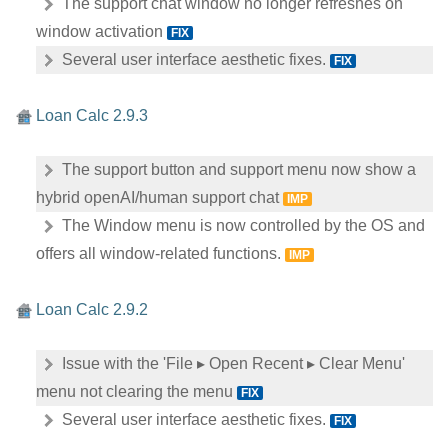
The support chat window no longer refreshes on
window activation
FIX
Several user interface aesthetic fixes.
FIX
Loan Calc 2.9.3
The support button and support menu now show a
hybrid openAI/human support chat
IMP
The Window menu is now controlled by the OS and
offers all window-related functions.
IMP
Loan Calc 2.9.2
Issue with the 'File ▸ Open Recent ▸ Clear Menu'
menu not clearing the menu
FIX
Several user interface aesthetic fixes.
FIX