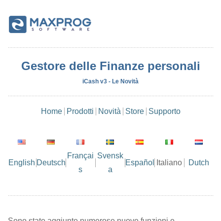
Gestore delle Finanze personali
iCash v3 - Le Novità
Home
Prodotti
Novità
Store
Supporto
Françai
Svensk
English
Deutsch
Español
Italiano
Dutch
s
a
Sono state aggiunte numerose nuove funzioni e