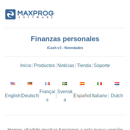
Finanzas personales
iCash v3 - Novedades
Inicio
Productos
Noticias
Tienda
Soporte
Françai
Svensk
English
Deutsch
Español
Italiano
Dutch
s
a
Hemos añadido muchas funciones a esta nueva versión