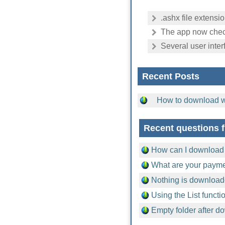
.ashx file extens
The app now checks
Several user inter
Recent Posts
How to download w
Recent questions 
How can I download f
What are your paym
Nothing is downloa
Using the List functi
Empty folder after d