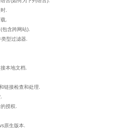
语言(如何为下列语言).
时.
载.
包含跨网站).
件类型过滤器.
接本地文档.
误和链接检查和处理.
.
的授权.
ows原生版本.