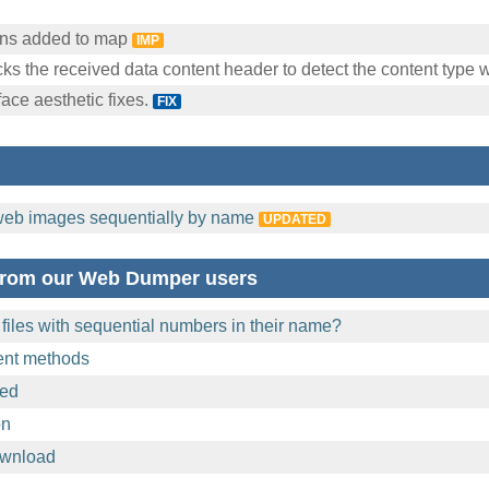
ions added to map
IMP
 the received data content header to detect the content type wh
face aesthetic fixes.
FIX
eb images sequentially by name
UPDATED
from our Web Dumper users
iles with sequential numbers in their name?
ent methods
ded
on
ownload