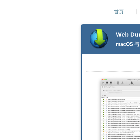
首页
Web Du
macOS 