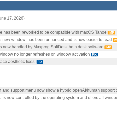
une 17, 2026)
face has been reworked to be compatible with macOS Tahoe
IMP
s new window' has been unhanced and is now easier to read
I
is now handled by Maxprog SoftDesk help desk software
IMP
window no longer refreshes on window activation
FIX
face aesthetic fixes.
FIX
n and support menu now show a hybrid openAI/human support 
 now controlled by the operating system and offers all window