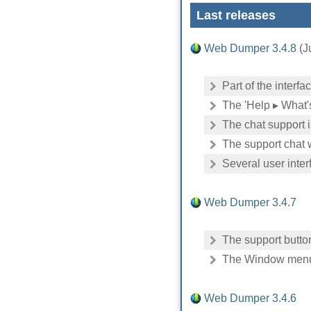
Last releases
Web Dumper 3.4.8
(J
Part of the inter
The 'Help ▸ What'
The chat support 
The support chat 
Several user inter
Web Dumper 3.4.7
The support butto
The Window menu is
Web Dumper 3.4.6