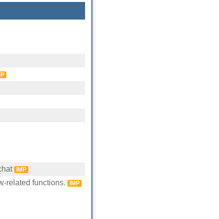
MP
chat
IMP
-related functions.
IMP