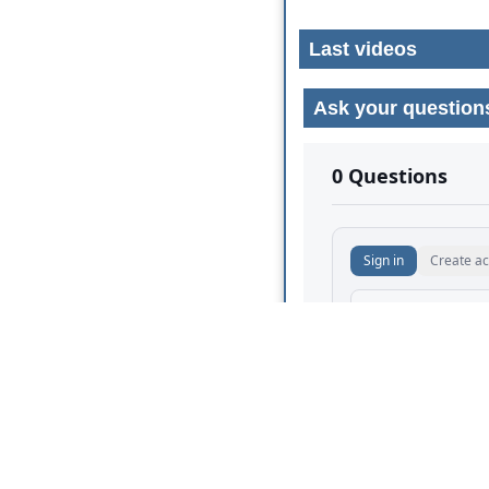
Last videos
Ask your question
No comments yet.