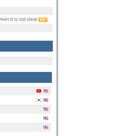
en it is not clear
IMP