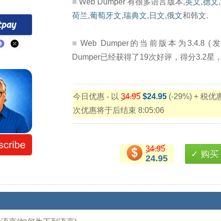
Web Dumper 有很多语言版本,
英文
,
德文
,
荷兰
,
葡萄牙文
,
瑞典文
,
日文
,
俄文
和韩文.
Web Dumper的当前版本为3.4.8 (发布于
Dumper已经获得了19次好评，得分3.2星
今日优惠 - 以
34.95
$24.95
(-29%) + 税
次优惠将于后结束
8:05:05
34.95
✓ 购买
24.95