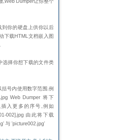
Web Dumper让你整个
下载到你的硬盘上供你以后
r自动下载HTML文档嵌入图
.
类型中选择你想下载的文件类
可以括号内使用数字范围.例
15].jpg Web Dumper 将下
jpg'.你可以插入更多的序号,例如
ure[001-002].jpg 由此将下载
' 与 'picture002.jpg'