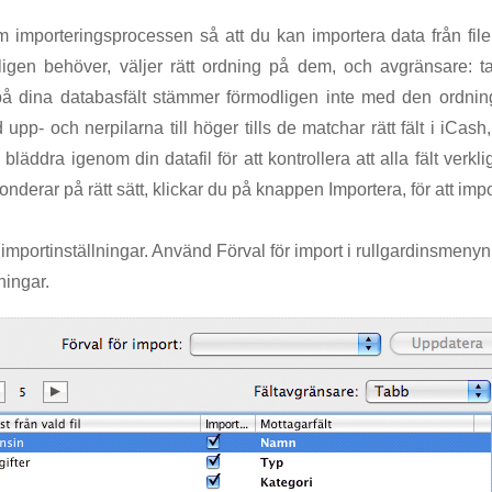
 importeringsprocessen så att du kan importera data från filen
rkligen behöver, väljer rätt ordning på dem, och avgränsare: 
å dina databasfält stämmer förmodligen inte med den ordnin
d upp- och nerpilarna till höger tills de matchar rätt fält i iCa
 bläddra igenom din datafil för att kontrollera att alla fält ver
ponderar på rätt sätt, klickar du på knappen Importera, för att imp
importinställningar. Använd Förval för import i rullgardinsmenyn 
ningar.