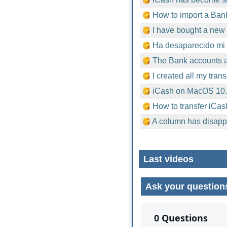
How to import a Bank
I have bought a new 
Ha desaparecido mi 
The Bank accounts ar
I created all my tran
iCash on MacOS 10
How to transfer iCas
A column has disapp
Last videos
Ask your question
No comments yet.