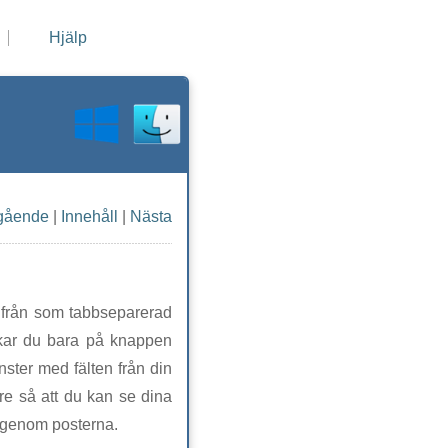
Hjälp
gående
|
Innehåll
|
Nästa
rifrån som tabbseparerad
ckar du bara på knappen
önster med fälten från din
are så att du kan se dina
 igenom posterna.