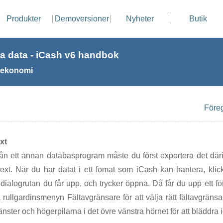
Produkter
Demoversioner
Nyheter
Butik
a data - iCash v6 handbok
 ekonomi
Före
xt
från ett annan databasprogram måste du först exportera det dä
ext. När du har datat i ett fomat som iCash kan hantera, kli
 i dialogrutan du får upp, och trycker öppna. Då får du upp ett f
rullgardinsmenyn Fältavgränsare för att välja rätt fältavgräns
ster och högerpilarna i det övre vänstra hörnet för att bläddra