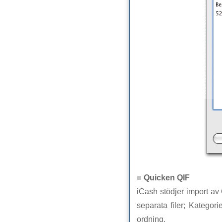
Quicken QIF
iCash stödjer import av Q
separata filer; Kategor
ordning.