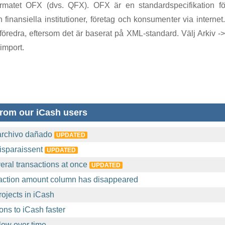
rmatet OFX (dvs. QFX). OFX är en standardspecifikation för
finansiella institutioner, företag och konsumenter via interne
föredra, eftersom det är baserat på XML-standard. Välj Arkiv -
 import.
rom our iCash users
archivo dañado
UPDATED
isparaissent
UPDATED
eral transactions at once
UPDATED
action amount column has disappeared
ojects in iCash
ons to iCash faster
ow over time