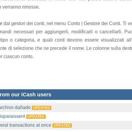
to verranno rimosse.
e dal gestori dei conti, nel menu Conto | Gestore dei Conti. Ti v
comandi necessari per aggiungerli, modificarli o cancellarli. P
tipo o categoria, e quali conti devono essere visualizzati all'
ante di selezione che ne precede il nome. Le colonne sulla des
er ciascun conto.
rom our iCash users
archivo dañado
UPDATED
isparaissent
UPDATED
eral transactions at once
UPDATED