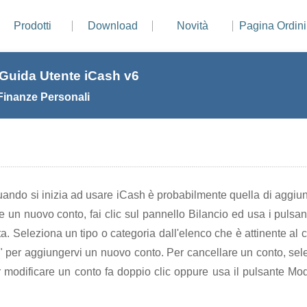
Prodotti
Download
Novità
Pagina Ordini
- Guida Utente iCash v6
Finanze Personali
ando si inizia ad usare iCash è probabilmente quella di aggiun
 un nuovo conto, fai clic sul pannello Bilancio ed usa i pulsanti 
ta. Seleziona un tipo o categoria dall'elenco che è attinente al c
"+" per aggiungervi un nuovo conto. Per cancellare un conto, sele
er modificare un conto fa doppio clic oppure usa il pulsante Modif