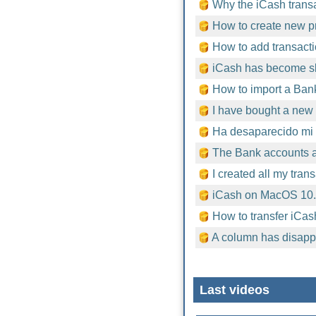
Why the iCash trans
How to create new pr
How to add transacti
iCash has become sl
How to import a Bank
I have bought a new 
Ha desaparecido mi 
The Bank accounts ar
I created all my tran
iCash on MacOS 10
How to transfer iCas
A column has disapp
Last videos