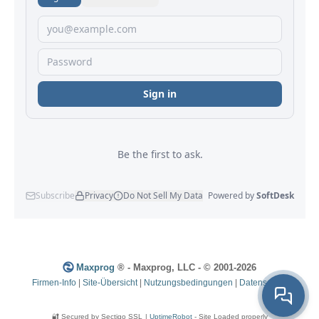
Maxprog
® - Maxprog, LLC - © 2001-2026
Firmen-Info
|
Site-Übersicht
|
Nutzungsbedingungen
|
Datenschutz
🔐 Secured by Sectigo SSL
|
UptimeRobot
- Site Loaded properly