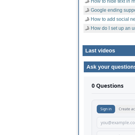
How to hide text in
Google ending suppor
How to add social n
How do I set up an u
Last videos
Ask your question
No comments yet.