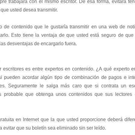
re trabajará con el mismo escritor. De esa forma, evitará ten
 que usted desea transmitir.
po de contenido que le gustaría transmitir en una web de no
zarlo. Esto tiene la ventaja de que usted está seguro de que
las desventajas de encargarlo fuera.
o
 escritores es entre expertos en contenido. ¿A qué experto e
si pueden acordar algún tipo de combinación de pagos e in
ones. Seguramente le salga más caro que si contrata un es
 probable que obtenga unos contenidos que sus lectores qu
ratuita en Internet que la que usted proporcione deberá dife
a evitar que su boletín sea eliminado sin ser leído.