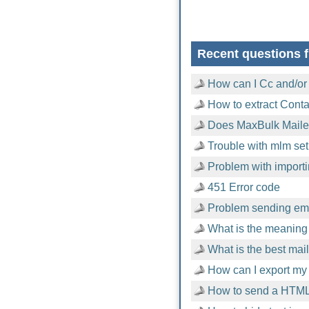
Recent questions f
How can I Cc and/or
How to extract Cont
Does MaxBulk Mailer
Trouble with mlm setu
Problem with importi
451 Error code
Problem sending emai
What is the meaning 
What is the best mai
How can I export my 
How to send a HTML