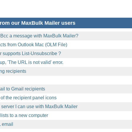
rom our MaxBulk Mailer users
 Bcc a message with MaxBulk Mailer?
acts from Outlook Mac (OLM File)
 supports List-Unsubscribe ?
p, 'The URL is not valid' error.
ng recipients
l to Gmail recipients
of the recipient panel icons
l server I can use with MaxBulk Mailer
lists to a new computer
 email