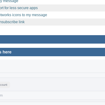
 my message
t for less secure apps
etworks icons to my message
nsubscribe link
s here