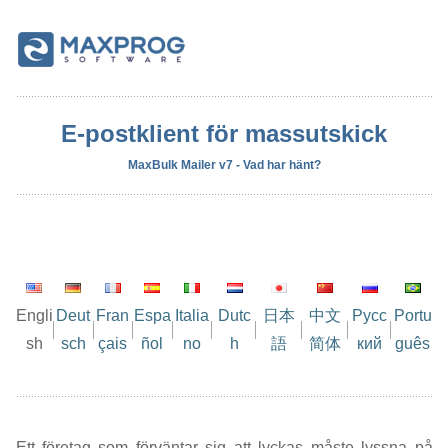
E-postklient för massutskick
MaxBulk Mailer v7 - Vad har hänt?
Engli
Deut
Fran
Espa
Italia
Dutc
日本
中文
Русс
Portu
sh
sch
çais
ñol
no
h
語
简体
кий
guês
Ett företag som förväntar sig att lyckas måste lyssna på