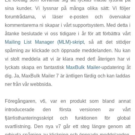
sina kunder. Vi lyssnar på många olika sätt: Vi följer
forumtrådarna, vi läser e-posten och övervakar
kommentarerna ni skapar i vårt supportsystem. Med detta i
åtanke beslutade vi oss tidigare i år för att förbättra vårt
Mailing List Manager (MLM)-skript
, så att det stödjer
spårning av klickade och öppnade meddelanden. Nu kan
vi stolt meddela att vi är klara med det! återigen har vi
lyckats skapa en fantastisk
MaxBulk Mailer
-updatering åt
dig. Ja, MaxBulk Mailer 7 är äntligen färdig och kan laddas
ner från vår webbsida.
Föregångaren, v6, var en produkt som bland annat
introducerade den första versionen av vårt
fjärrlisthanteringsskript och funktionen för global
svartlistning. Den nya v7 går ett steg längre genom att
erbjuda spårning av klickning och öppnade meddelanden,