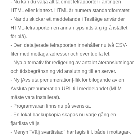
- Nu kan du välja att ta emot felrapporter i antingen
HTML eller klartext. HTML är numera standardformatet.
- När du skickar ett meddelande i Testläge använder
HTML-felrapporten en annan typsnittsfärg (grå istället
för blå).
- Den detaljerade felrapporten innehåller nu två CSV-
filer med mottagaradresser och eventuella fel.
- Nya alternativ för redigering av antalet återanslutningar
och tidsbegränsning vid anslutning till en server.
- Ny [Avsluta prenumeration]-flik för bifogande av en
Avsluta prenumeration-URL till meddelandet (MLM
måste vara installerat).
- Programvaran finns nu på svenska.
- En lokal backupkopia skapas nu varje gång en
fjärrlista väljs.
- Menyn "Välj svartlistad" har lagts till, både i mottagar-,