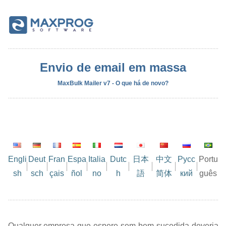
Envio de email em massa
MaxBulk Mailer v7 - O que há de novo?
Engli
Deut
Fran
Espa
Italia
Dutc
日本
中文
Русс
Portu
sh
sch
çais
ñol
no
h
語
简体
кий
guês
Qualquer empresa que espere sem bem sucedida deveria