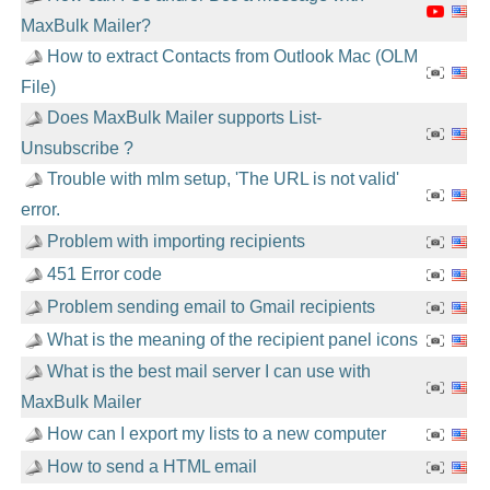
MaxBulk Mailer?
How to extract Contacts from Outlook Mac (OLM
File)
Does MaxBulk Mailer supports List-
Unsubscribe ?
Trouble with mlm setup, 'The URL is not valid'
error.
Problem with importing recipients
451 Error code
Problem sending email to Gmail recipients
What is the meaning of the recipient panel icons
What is the best mail server I can use with
MaxBulk Mailer
How can I export my lists to a new computer
How to send a HTML email