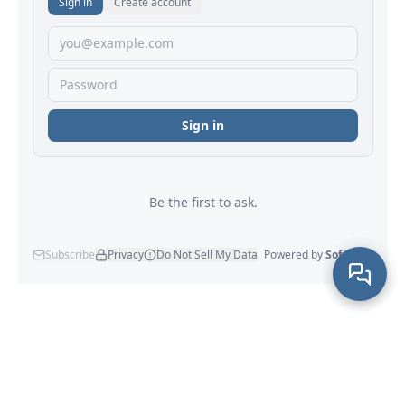
Maxprog
® - Maxprog, LLC - © 2001-2026
A notre sujet
|
Carte du site
|
Mentions légales
|
Privacité