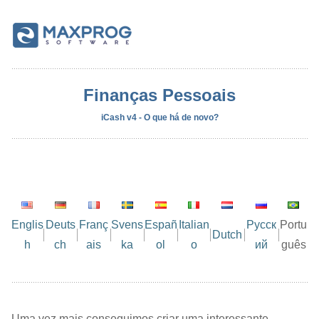
Finanças Pessoais
iCash v4 - O que há de novo?
Englis
Deuts
Franç
Svens
Españ
Italian
Русск
Portu
Dutch
h
ch
ais
ka
ol
o
ий
guês
Uma vez mais conseguimos criar uma interessante