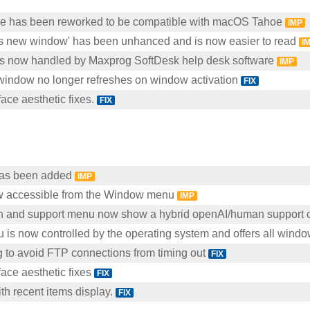
face has been reworked to be compatible with macOS Tahoe
IMP
s new window' has been unhanced and is now easier to read
I
is now handled by Maxprog SoftDesk help desk software
IMP
window no longer refreshes on window activation
FIX
face aesthetic fixes.
FIX
has been added
IMP
w accessible from the Window menu
IMP
n and support menu now show a hybrid openAI/human support 
s now controlled by the operating system and offers all windo
g to avoid FTP connections from timing out
FIX
face aesthetic fixes
FIX
h recent items display.
FIX