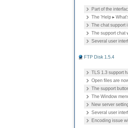
Part of the inter
The 'Help ▸ What'
The chat support 
The support chat 
Several user inter
FTP Disk 1.5.4
TLS 1.3 support 
Open files are no
The support butto
The Window menu i
New server settin
Several user inter
Encoding issue wit