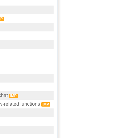
MP
chat
IMP
w-related functions
IMP