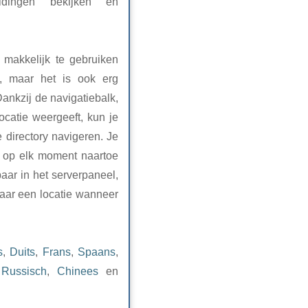
ldingen bekijken en
 makkelijk te gebruiken
s, maar het is ook erg
ankzij de navigatiebalk,
locatie weergeeft, kun je
 directory navigeren. Je
e op elk moment naartoe
baar in het serverpaneel,
naar een locatie wanneer
s
,
Duits
,
Frans
,
Spaans
,
,
Russisch
,
Chinees
en