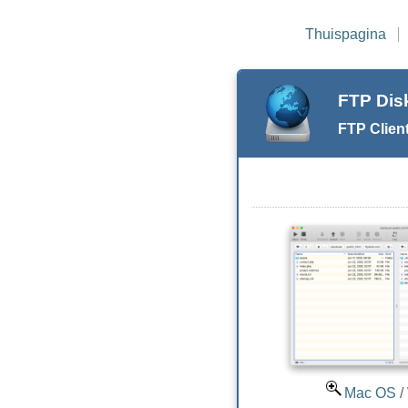
Thuispagina
FTP Di
FTP Clie
Mac OS
/