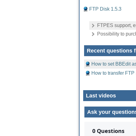
FTP Disk 1.5.3
FTPES support, ex
Possibility to pur
Recent questions f
How to set BBEdit as
How to transfer FTP
Last videos
Ask your question
No comments yet.