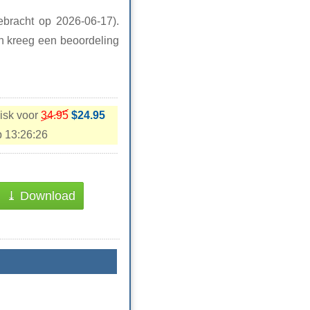
ebracht op 2026-06-17).
en kreeg een beoordeling
isk voor
34.95
$24.95
p
13:26:25
⤓ Download