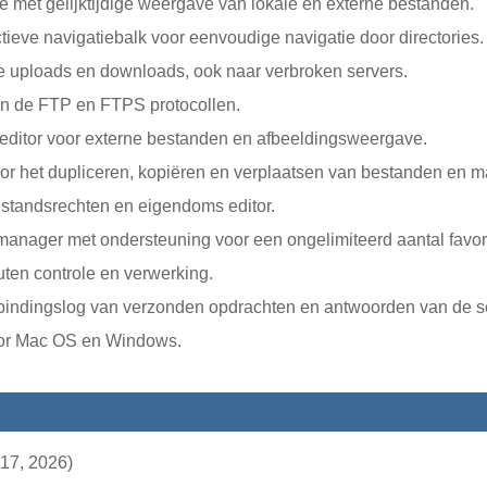
ace met gelijktijdige weergave van lokale en externe bestanden.
ctieve navigatiebalk voor eenvoudige navigatie door directories.
ige uploads en downloads, ook naar verbroken servers.
n de FTP en FTPS protocollen.
editor voor externe bestanden en afbeeldingsweergave.
or het dupliceren, kopiëren en verplaatsen van bestanden en 
tandsrechten en eigendoms editor.
manager met ondersteuning voor een ongelimiteerd aantal favor
ten controle en verwerking.
rbindingslog van verzonden opdrachten en antwoorden van de se
oor Mac OS en Windows.
17, 2026)