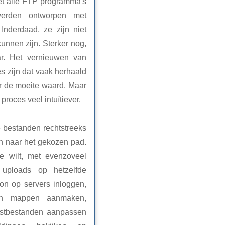
iet alle FTP programma's
werden ontworpen met
Inderdaad, ze zijn niet
unnen zijn. Sterker nog,
ar. Het vernieuwen van
s zijn dat vaak herhaald
r de moeite waard. Maar
 proces veel intuïtiever.
 bestanden rechtstreeks
en naar het gekozen pad.
e wilt, met evenzoveel
 uploads op hetzelfde
on op servers inloggen,
en mappen aanmaken,
kstbestanden aanpassen