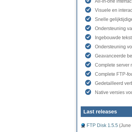
All-in-one interf
Visuele en intera
Snelle gelijktijd
Ondersteuning va
Ingebouwde tekst
Ondersteuning vo
Geavanceerde bes
Complete server 
Complete FTP-fou
Gedetailleerd ve
Native versies v
Last releases
FTP Disk 1.5.5
(June 