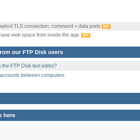
plicit TLS connection, command + data ports
IMP
chase web space from inside the app.
IMP
rom our FTP Disk users
 the FTP Disk text editor?
 accounts between computers
s here