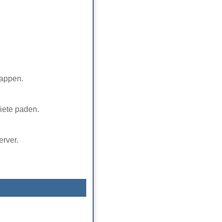
mappen.
iete paden.
rver.