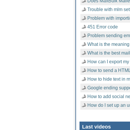
Does MaxBulk Mailer
Trouble with mlm setu
Problem with importi
451 Error code
Problem sending emai
What is the meaning 
What is the best mai
How can I export my 
How to send a HTML
How to hide text in
Google ending suppor
How to add social n
How do I set up an u
Last videos