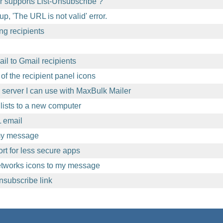
 supports List-Unsubscribe ?
p, 'The URL is not valid' error.
ng recipients
l to Gmail recipients
of the recipient panel icons
l server I can use with MaxBulk Mailer
lists to a new computer
 email
 my message
t for less secure apps
etworks icons to my message
nsubscribe link