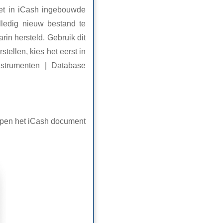
het in iCash ingebouwde
lledig nieuw bestand te
rin hersteld. Gebruik dit
tellen, kies het eerst in
nstrumenten | Database
 Open het iCash document