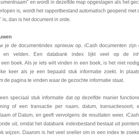
umentnaam" en wordt in dezelfde map opgeslagen als het geco
rlopen is, wordt het rapportbestand automatisch geopend met de
t" is, dan is het document in orde.
ouwen
w je de documentindex opnieuw op. iCash documenten zijn
en en velden. Een databank index lijkt veel op de i
f een boek. Als je iets wilt vinden in een boek, is het niet nod
lke keer als je een bepaald stuk informatie zoekt. In plaa
 de pagina te vinden waar de gezochte informatie staat.
en speciaal stuk informatie dat op dezelfde manier function
ning of een transactie per naam, datum, transactiesoort, 
aam of Datum, en geeft vervolgens de resultaten weer. iCash
onde uit, omdat het databank indexbestand bestaat uit pointers
k wijzen. Daarom is het veel sneller om in een index te zoe