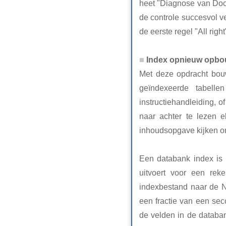
heet "Diagnose van Doc
de controle succesvol ve
de eerste regel "All righ
Index opnieuw opb
Met deze opdracht bou
geïndexeerde tabell
instructiehandleiding, o
naar achter te lezen e
inhoudsopgave kijken om
Een databank index is e
uitvoert voor een reke
indexbestand naar de N
een fractie van een sec
de velden in de databan