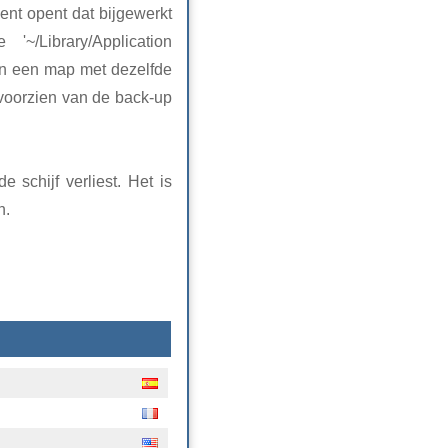
nt opent dat bijgewerkt
/Library/Application
in een map met dezelfde
voorzien van de back-up
 schijf verliest. Het is
n.