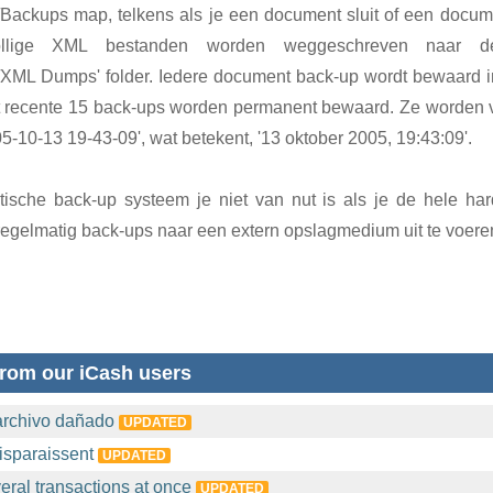
Backups map, telkens als je een document sluit of een docume
llige XML bestanden worden weggeschreven naar de '~
XML Dumps' folder. Iedere document back-up wordt bewaard 
 recente 15 back-ups worden permanent bewaard. Ze worden 
5-10-13 19-43-09', wat betekent, '13 oktober 2005, 19:43:09'.
ische back-up systeem je niet van nut is als je de hele harde
egelmatig back-ups naar een extern opslagmedium uit te voere
rom our iCash users
archivo dañado
UPDATED
isparaissent
UPDATED
eral transactions at once
UPDATED