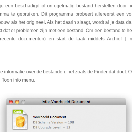
je een beschadigd of onregelmatig bestand herstellen door 
mma te gebruiken. Dit programma probeert allereerst een vo
w als het origineel. Als het daarin slaagt, wordt al je data daa
t dat er problemen zijn met een bestand. Om een bestand te hers
ecente documenten) en start de taak middels Archief | I
ide informatie over de bestanden, net zoals de Finder dat doet.
 | Toon info menu.