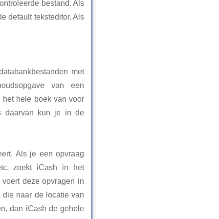
ntroleerde bestand. Als
 default teksteditor. Als
 databankbestanden met
nhoudsopgave van een
ig het hele boek van voor
ts daarvan kun je in de
eert. Als je een opvraag
etc, zoekt iCash in het
 voert deze opvragen in
 die naar de locatie van
ken, dan iCash de gehele