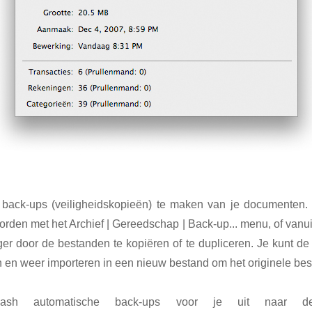
g back-ups (veiligheidskopieën) te maken van je documenten.
rden met het Archief | Gereedschap | Back-up... menu, of vanui
r door de bestanden te kopiëren of te dupliceren. Je kunt d
en weer importeren in een nieuw bestand om het originele best
ash automatische back-ups voor je uit naar de ~/