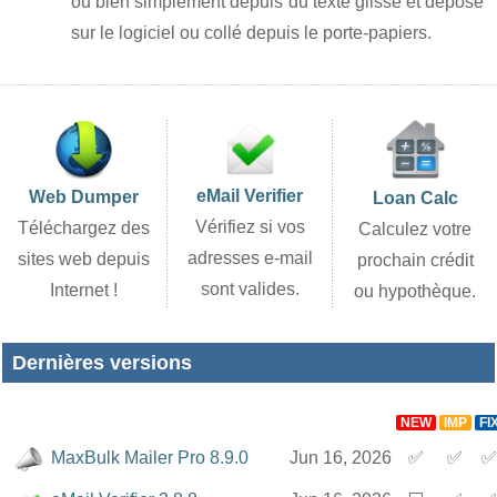
ou bien simplement depuis du texte glissé et déposé
sur le logiciel ou collé depuis le porte-papiers.
eMail Verifier
Web Dumper
Loan Calc
Vérifiez si vos
Téléchargez des
Calculez votre
adresses e-mail
sites web depuis
prochain crédit
sont valides.
Internet !
ou hypothèque.
Dernières versions
NEW
IMP
FI
MaxBulk Mailer Pro 8.9.0
Jun 16, 2026
✅
✅
✅