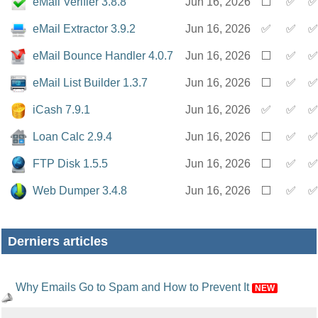
eMail Verifier 3.8.8
Jun 16, 2026
⬜️
✅
✅
eMail Extractor 3.9.2
Jun 16, 2026
✅
✅
✅
eMail Bounce Handler 4.0.7
Jun 16, 2026
⬜️
✅
✅
eMail List Builder 1.3.7
Jun 16, 2026
⬜️
✅
✅
iCash 7.9.1
Jun 16, 2026
✅
✅
✅
Loan Calc 2.9.4
Jun 16, 2026
⬜️
✅
✅
FTP Disk 1.5.5
Jun 16, 2026
⬜️
✅
✅
Web Dumper 3.4.8
Jun 16, 2026
⬜️
✅
✅
Derniers articles
Why Emails Go to Spam and How to Prevent It
NEW